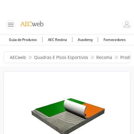
Guia de Produtos
AEC Revista
Academy
Fornecedores
AECweb
Quadras E Pisos Esportivos
Recoma
Produt