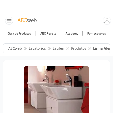
Guia de Produtos
AEC Revista
Academy
Fornecedores
AECweb
Lavatórios
Laufen
Produtos
Linha Aless