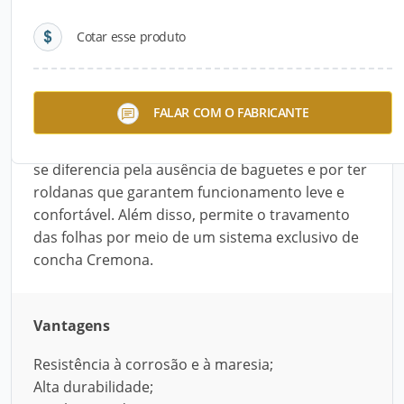
Cotar esse produto
Descrição do Produto
A Linha Aura é composta de esquadrias de
FALAR COM O FABRICANTE
alumínios com alta durabilidade, pois resiste à
corrosão e à maresia. Tem deslizamento suave e
se diferencia pela ausência de baguetes e por ter
roldanas que garantem funcionamento leve e
confortável. Além disso, permite o travamento
das folhas por meio de um sistema exclusivo de
concha Cremona.
Vantagens
Resistência à corrosão e à maresia;
Alta durabilidade;