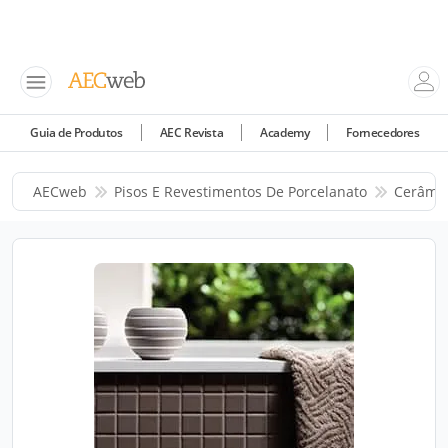
Guia de Produtos
AEC Revista
Academy
Fornecedores
AECweb
Pisos E Revestimentos De Porcelanato
Cerâmic