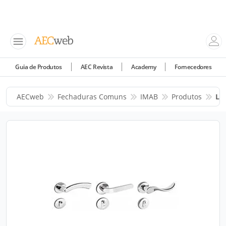
Guia de Produtos
AEC Revista
Academy
Fornecedores
AECweb
Fechaduras Comuns
IMAB
Produtos
Li