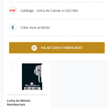
Catálogo - Linha de Camas e Colchões
Cotar esse produto
Linha de Camas e Colchões
Linha de Móveis para
FALAR COM O FABRICANTE
Escritório
Linha de Móveis
Residenciais