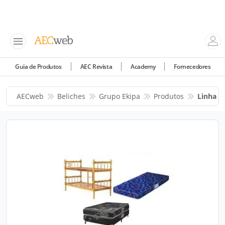
Guia de Produtos
AEC Revista
Academy
Fornecedores
AECweb
Beliches
Grupo Ekipa
Produtos
Linha D