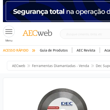
Busque
Menu
cimento,
»
tinta,
ACESSO RÁPIDO
Guia de Produtos
AEC Revista
Ac
etc
AECweb
Ferramentas Diamantadas - Venda
Dec Sup