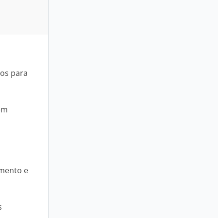
cos para
 em
imento e
s