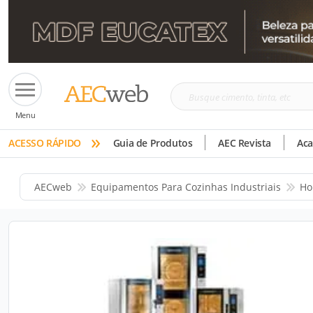
Busque
Menu
cimento,
»
tinta,
ACESSO RÁPIDO
Guia de Produtos
AEC Revista
Ac
etc
AECweb
Equipamentos Para Cozinhas Industriais
Ho