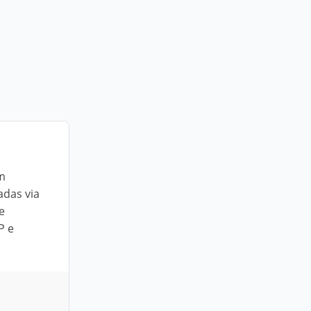
m
adas via
e
P e