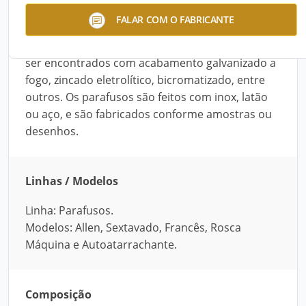
Disponíveis nos modelos Allen, Sextavado,
FALAR COM O FABRICANTE
Francês, Rosca Máquina e Autoatarrachante, os
parafusos desenvolvidos pela Super-Par podem
ser encontrados com acabamento galvanizado a
fogo, zincado eletrolítico, bicromatizado, entre
outros. Os parafusos são feitos com inox, latão
ou aço, e são fabricados conforme amostras ou
desenhos.
Linhas / Modelos
Linha: Parafusos.
Modelos: Allen, Sextavado, Francês, Rosca
Máquina e Autoatarrachante.
Composição