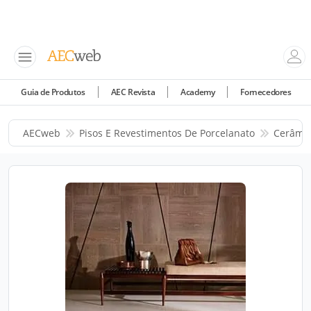
Guia de Produtos
AEC Revista
Academy
Fornecedores
AECweb
Pisos E Revestimentos De Porcelanato
Cerâmic