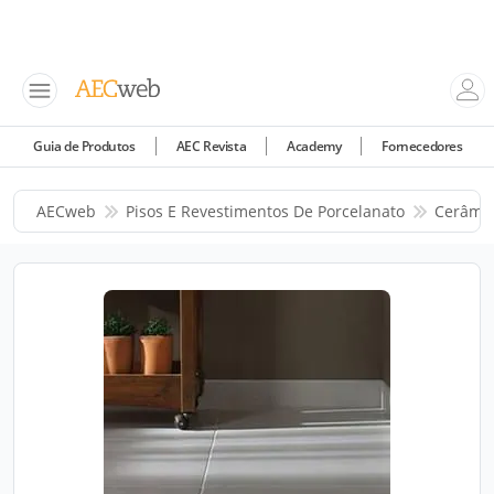
Guia de Produtos
AEC Revista
Academy
Fornecedores
AECweb
Pisos E Revestimentos De Porcelanato
Cerâmic