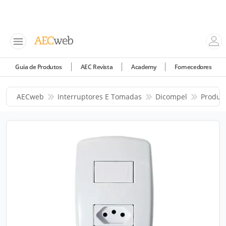
Guia de Produtos
AEC Revista
Academy
Fornecedores
AECweb
Interruptores E Tomadas
Dicompel
Produt