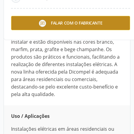
Descrição do Produto
Os Interruptores e Tomadas da Linha Gênesis
FALAR COM O FABRICANTE
são produzidos com design moderno, compondo
ambientes com discrição e beleza. São fáceis de
instalar e estão disponíveis nas cores branco,
marfim, prata, grafite e bege champanhe. Os
produtos são práticos e funcionais, facilitando a
realização de diferentes instalações elétricas. A
nova linha oferecida pela Dicompel é adequada
para áreas residenciais ou comerciais,
destacando-se pelo excelente custo-benefício e
pela alta qualidade.
Uso / Aplicações
Instalações elétricas em áreas residenciais ou