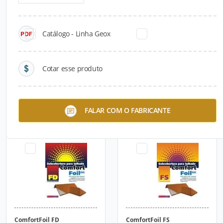
Catálogo - Linha Geox
Cotar esse produto
NeoFibra CR
NeoFibra AT
FALAR COM O FABRICANTE
ComfortFoil FD
ComfortFoil FS