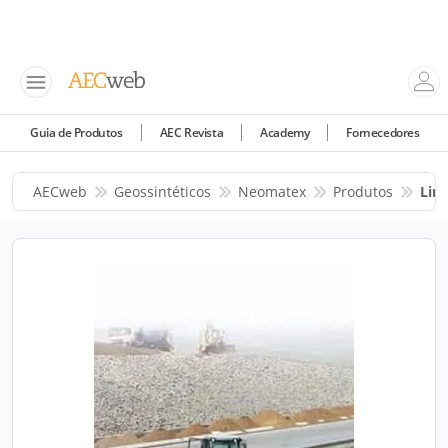
Guia de Produtos
AEC Revista
Academy
Fornecedores
AECweb
Geossintéticos
Neomatex
Produtos
Lin