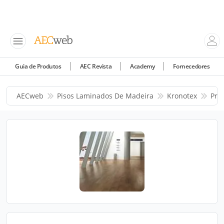
Guia de Produtos
AEC Revista
Academy
Fornecedores
AECweb
Pisos Laminados De Madeira
Kronotex
Pro