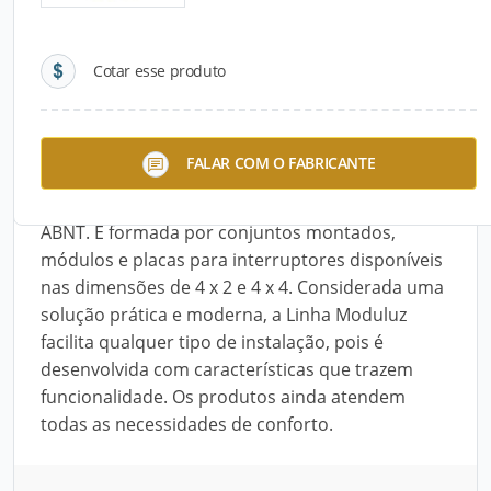
Detalhes do produto
Cotar esse produto
Descrição do Produto
A Linha Moduluz reúne segurança, versatilidade e
FALAR COM O FABRICANTE
beleza em produtos elétricos que atendem às
especificações das normas de fabricação da
ABNT. É formada por conjuntos montados,
módulos e placas para interruptores disponíveis
nas dimensões de 4 x 2 e 4 x 4. Considerada uma
solução prática e moderna, a Linha Moduluz
facilita qualquer tipo de instalação, pois é
desenvolvida com características que trazem
funcionalidade. Os produtos ainda atendem
todas as necessidades de conforto.