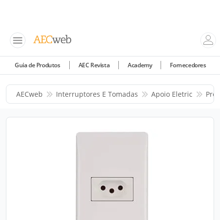
Guia de Produtos
AEC Revista
Academy
Fornecedores
AECweb
Interruptores E Tomadas
Apoio Eletric
Pro