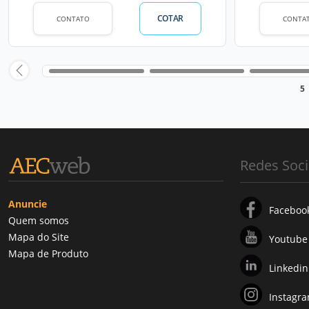
COTAR
CONTATO
CONTA
5
Redes Soci
Anuncie
Faceboo
Quem somos
Mapa do Site
Youtube
Mapa de Produto
Linkedin
Instagr