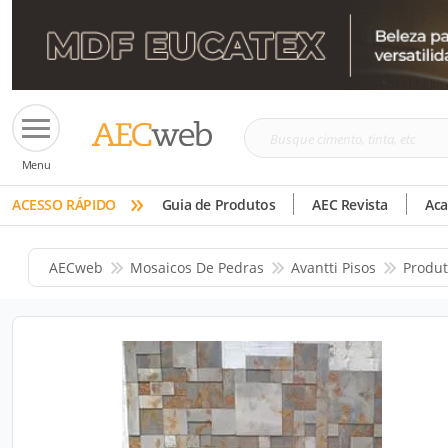
Busque
Menu
cimento,
»
tinta,
ACESSO RÁPIDO
Guia de Produtos
AEC Revista
Ac
etc
AECweb
Mosaicos De Pedras
Avantti Pisos
Produt