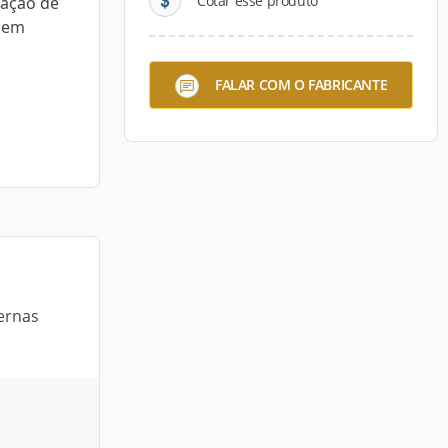
Cotar esse produto
ração de
l em
FALAR COM O FABRICANTE
ernas