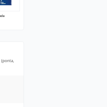
çada
 (ponta,