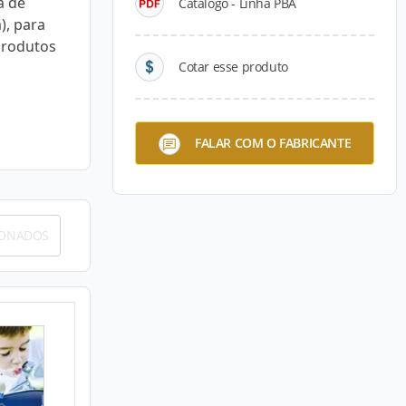
a de
Catálogo - Linha PBA
), para
produtos
Cotar esse produto
FALAR COM O FABRICANTE
IONADOS