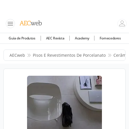
Guia de Produtos
AEC Revista
Academy
Fornecedores
AECweb
Pisos E Revestimentos De Porcelanato
Cerâmic