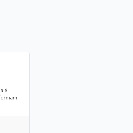
ma é
nsformam