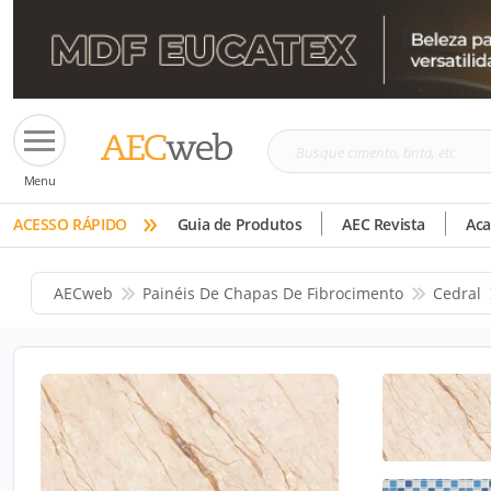
Busque
Menu
cimento,
»
tinta,
ACESSO RÁPIDO
Guia de Produtos
AEC Revista
Ac
etc
AECweb
Painéis De Chapas De Fibrocimento
Cedral