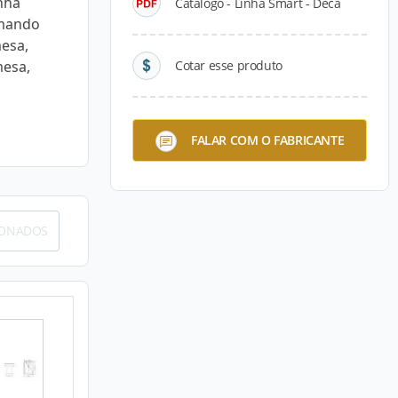
nha
Catálogo - Linha Smart - Deca
omando
esa,
esa,
Cotar esse produto
FALAR COM O FABRICANTE
IONADOS