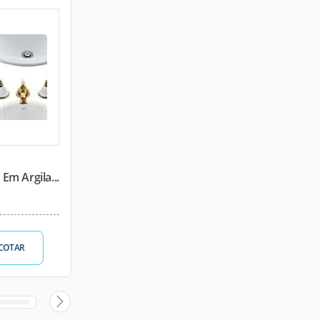
m Argila...
COTAR