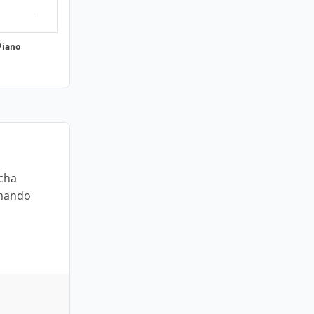
Piano
ucha
omando