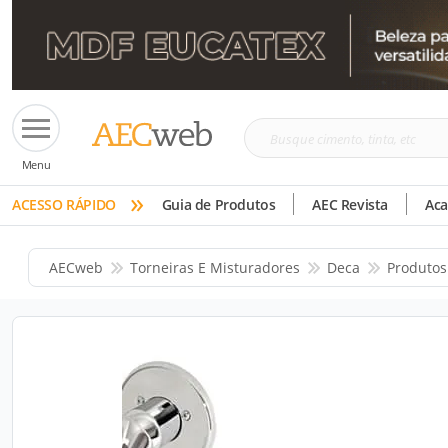
Busque
Menu
cimento,
»
tinta,
ACESSO RÁPIDO
Guia de Produtos
AEC Revista
Ac
etc
AECweb
Torneiras E Misturadores
Deca
Produtos