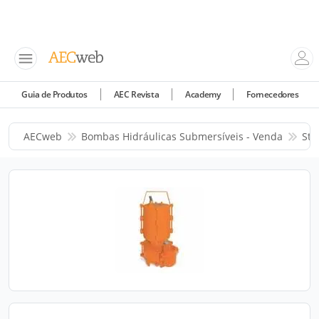
Guia de Produtos
AEC Revista
Academy
Fornecedores
AECweb
Bombas Hidráulicas Submersíveis - Venda
Sta