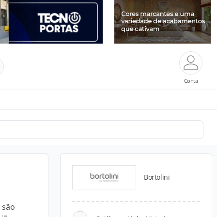
Conta
Bortolini
, são