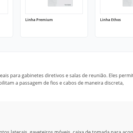
Linha Premium
Linha Ethos
deais para gabinetes diretivos e salas de reunião. Eles perm
ilitam a passagem de fios e cabos de maneira discreta,
s laterais, gaveteiros móveis, caixa de tomada para acop