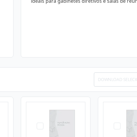
ideais para gabinetes diretivos e salas de reu
DOWNLOAD SELEC