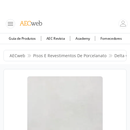
Guia de Produtos
AEC Revista
Academy
Fornecedores
AECweb
Pisos E Revestimentos De Porcelanato
Delta C