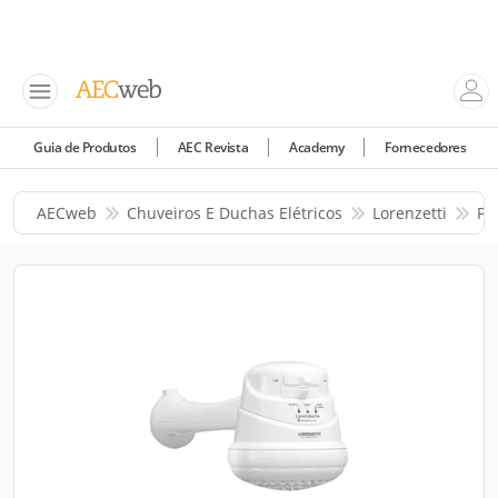
Guia de Produtos
AEC Revista
Academy
Fornecedores
AECweb
Chuveiros E Duchas Elétricos
Lorenzetti
Pr