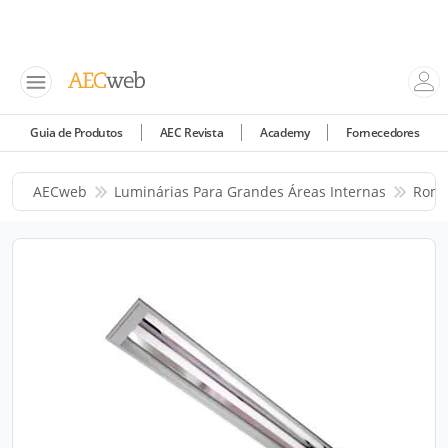
Guia de Produtos
AEC Revista
Academy
Fornecedores
AECweb
Luminárias Para Grandes Áreas Internas
Roma