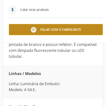
Cotar esse produto
Descrição do Produto
A Luminária de Embutir A 54-E, da Roma Luz, é
FALAR COM O FABRICANTE
ideal para ambientes internos. Disponível em
sete tamanhos, ela é fabricada com chapa de aço
pintada de branco e possui refletor. É compatível
com lâmpada fluorescente tubular ou LED
tubular.
Linhas / Modelos
Linha: Luminária de Embutir;
Modelo: A 54-E.