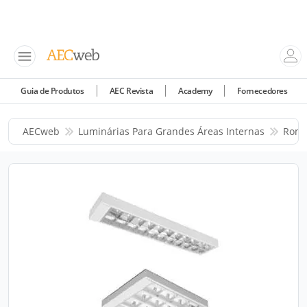
Guia de Produtos
AEC Revista
Academy
Fornecedores
AECweb
Luminárias Para Grandes Áreas Internas
Roma