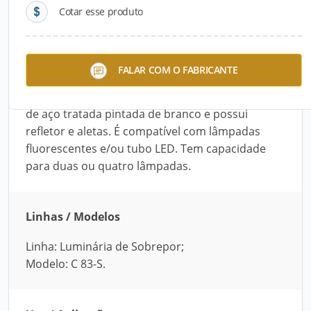
Cotar esse produto
Descrição do Produto
A Luminária de Sobrepor C 83-S, da Roma Luz, é
FALAR COM O FABRICANTE
ideal para ambientes internos. Disponibilizada
em quatro tamanhos, ela é fabricada com chapa
de aço tratada pintada de branco e possui
refletor e aletas. É compatível com lâmpadas
fluorescentes e/ou tubo LED. Tem capacidade
para duas ou quatro lâmpadas.
Linhas / Modelos
Linha: Luminária de Sobrepor;
Modelo: C 83-S.