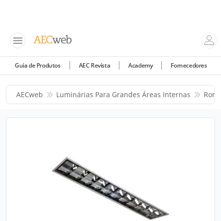
Guia de Produtos
AEC Revista
Academy
Fornecedores
AECweb
Luminárias Para Grandes Áreas Internas
Roma