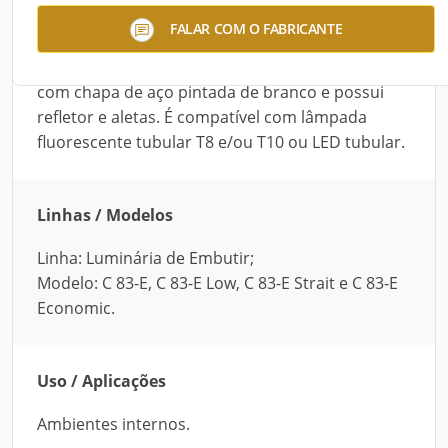
A Luminária de Embutir C 83-E, da Roma Luz, é
FALAR COM O FABRICANTE
ideal para ambientes internos. Disponível em
quatro modelos e 11 tamanhos, ela é fabricada
com chapa de aço pintada de branco e possui
refletor e aletas. É compatível com lâmpada
fluorescente tubular T8 e/ou T10 ou LED tubular.
Linhas / Modelos
Linha: Luminária de Embutir;
Modelo: C 83-E, C 83-E Low, C 83-E Strait e C 83-E
Economic.
Uso / Aplicações
Ambientes internos.