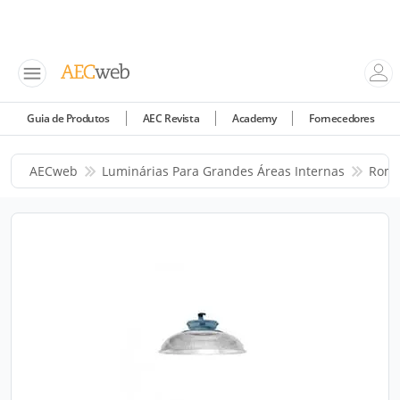
Guia de Produtos
AEC Revista
Academy
Fornecedores
AECweb
Luminárias Para Grandes Áreas Internas
Roma