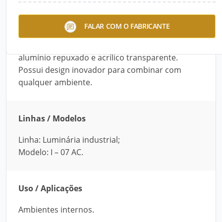
A Luminária Industrial I – 07 AC, da Roma Luz, é
FALAR COM O FABRICANTE
ideal para ambientes internos. Ela é um
pendente, sem lente (aberto). É fabricada de
alumínio repuxado e acrílico transparente.
Possui design inovador para combinar com
qualquer ambiente.
Linhas / Modelos
Linha: Luminária industrial;
Modelo: I – 07 AC.
Uso / Aplicações
Ambientes internos.