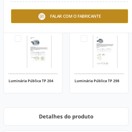
Luminária Decorativa TPD
Luminária Decorativa TPD
FALAR COM O FABRICANTE
959
984
Luminária Pública TP 204
Luminária Pública TP 298
Detalhes do produto