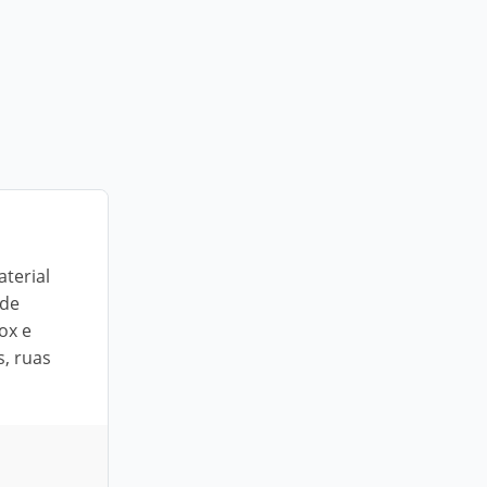
terial
ade
ox e
, ruas