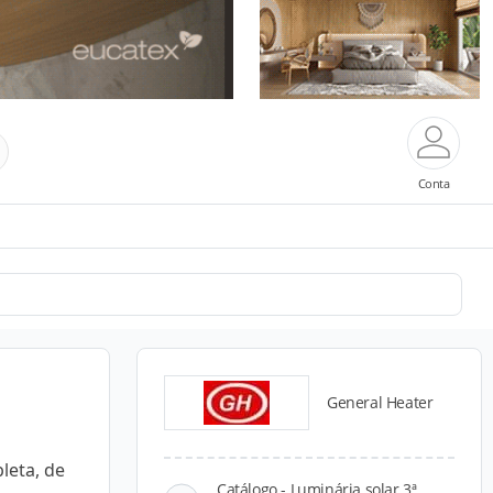
Conta
General Heater
leta, de
Catálogo - Luminária solar 3ª