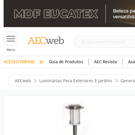
Busque
Menu
cimento,
»
tinta,
ACESSO RÁPIDO
Guia de Produtos
AEC Revista
Ac
etc
AECweb
Luminárias Para Exteriores E Jardins
Genera