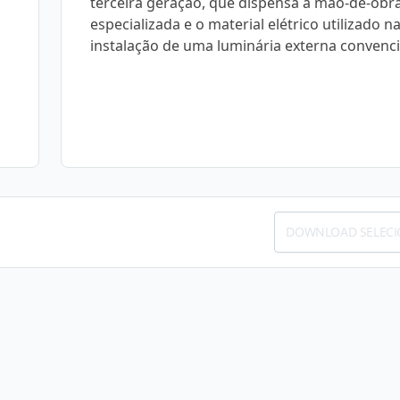
terceira geração, que dispensa a mão-de-obr
especializada e o material elétrico utilizado n
instalação de uma luminária externa convenci
DOWNLOAD SELEC