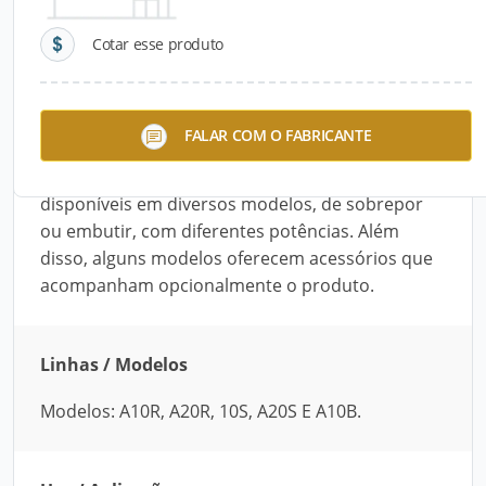
Cotar esse produto
Descrição do Produto
As Luminárias da Cativa Iluminação, possuem
FALAR COM O FABRICANTE
design moderno, além de oferecerem ótima
luminosidade aos ambientes instalados. Estão
disponíveis em diversos modelos, de sobrepor
ou embutir, com diferentes potências. Além
disso, alguns modelos oferecem acessórios que
acompanham opcionalmente o produto.
Linhas / Modelos
Modelos: A10R, A20R, 10S, A20S E A10B.