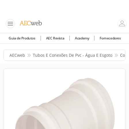
Guia de Produtos
AEC Revista
Academy
Fornecedores
AECweb
Tubos E Conexões De Pvc - Água E Esgoto
Corr