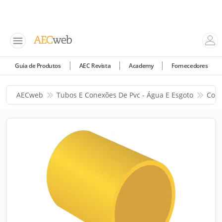
Guia de Produtos
AEC Revista
Academy
Fornecedores
AECweb
Tubos E Conexões De Pvc - Água E Esgoto
Corr