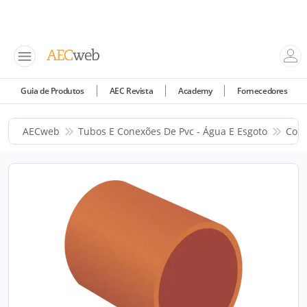
Guia de Produtos
AEC Revista
Academy
Fornecedores
AECweb
Tubos E Conexões De Pvc - Água E Esgoto
Corr