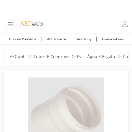
Guia de Produtos
AEC Revista
Academy
Fornecedores
AECweb
Tubos E Conexões De Pvc - Água E Esgoto
Corr