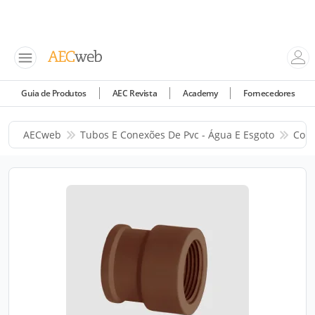
Guia de Produtos
AEC Revista
Academy
Fornecedores
AECweb
Tubos E Conexões De Pvc - Água E Esgoto
Corr