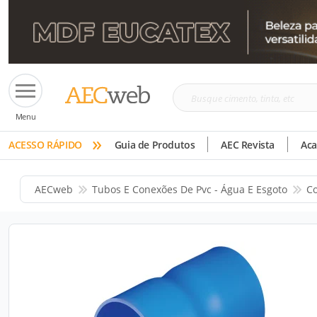
Busque
Menu
cimento,
»
tinta,
ACESSO RÁPIDO
Guia de Produtos
AEC Revista
Ac
etc
AECweb
Tubos E Conexões De Pvc - Água E Esgoto
Co