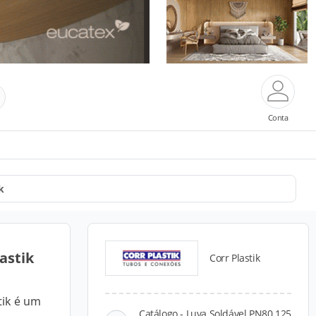
Conta
k
astik
Corr Plastik
tik é um
Catálogo - Luva Soldável PN80 125