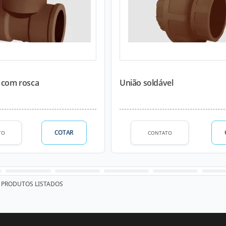
l com rosca
União soldável
COTAR
TO
CONTATO
PRODUTOS LISTADOS