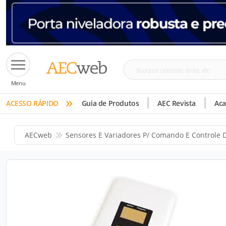
Busque
Menu
cimento,
»
tinta,
ACESSO RÁPIDO
Guia de Produtos
AEC Revista
Ac
etc
AECweb
Sensores E Variadores P/ Comando E Controle 