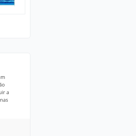
 um
Não
ir a
 nas