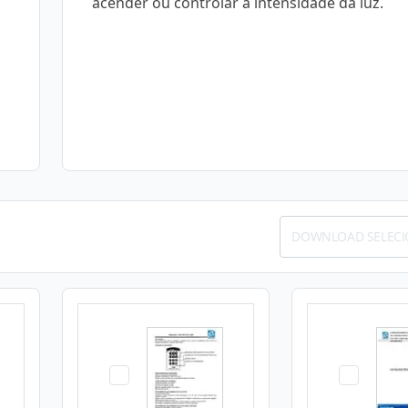
acender ou controlar a intensidade da luz.
DOWNLOAD SELEC