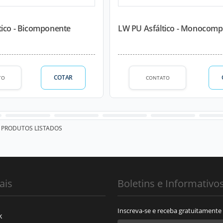
tico - Bicomponente
LW PU Asfáltico - Monocom
COTAR
TO
CONTATO
PRODUTOS LISTADOS
ais
Boletins e Informativo
Inscreva-se e receba gratuitamente
k