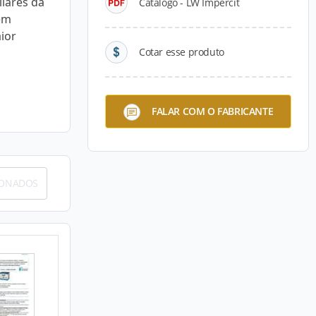
ilares da
Catálogo - LW Impercit
em
ior
Cotar esse produto
FALAR COM O FABRICANTE
IONADOS