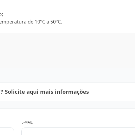
o;
temperatura de 10°C a 50°C.
 Solicite aqui mais informações
E-MAIL