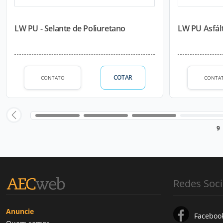
LW PU - Selante de Poliuretano
LW PU Asfál
COTAR
CONTATO
CONTA
9
Redes Soci
Anuncie
Faceboo