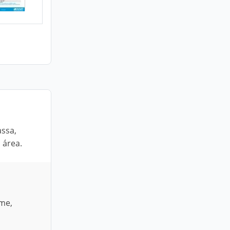
assa,
 área.
ame,