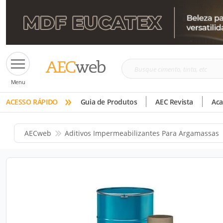
Busque
Menu
cimento,
»
tinta,
ACESSO RÁPIDO
Guia de Produtos
AEC Revista
Ac
etc
AECweb
Aditivos Impermeabilizantes Para Argamassas