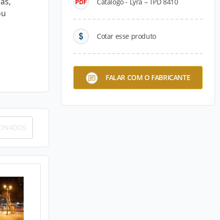
as,
Catálogo - Lyra – TPD 8410
ou
Cotar esse produto
FALAR COM O FABRICANTE
IONADOS