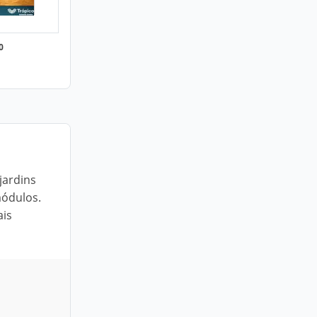
0
jardins
módulos.
ais