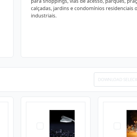
para shoppings, vias de acesso, parques, praç
calçadas, jardins e condomínios residenciais 
industriais.
DOWNLOAD SELEC