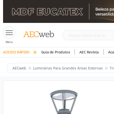
Busque
Menu
cimento,
»
tinta,
ACESSO RÁPIDO
Guia de Produtos
AEC Revista
Ac
etc
AECweb
Luminárias Para Grandes Áreas Externas
Tr