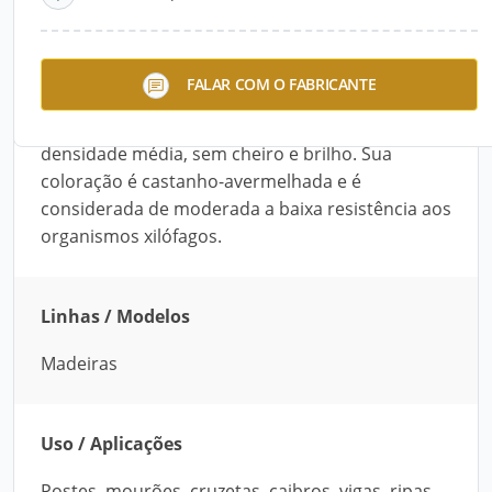
Descrição do Produto
A Madeira de Eucalipto da Montare é ideal para
FALAR COM O FABRICANTE
aplicações em obras na construção civil,
mobiliário e assoalhos, possui textura e
densidade média, sem cheiro e brilho. Sua
coloração é castanho-avermelhada e é
considerada de moderada a baixa resistência aos
organismos xilófagos.
Linhas / Modelos
Madeiras
Uso / Aplicações
Postes, mourões, cruzetas, caibros, vigas, ripas,