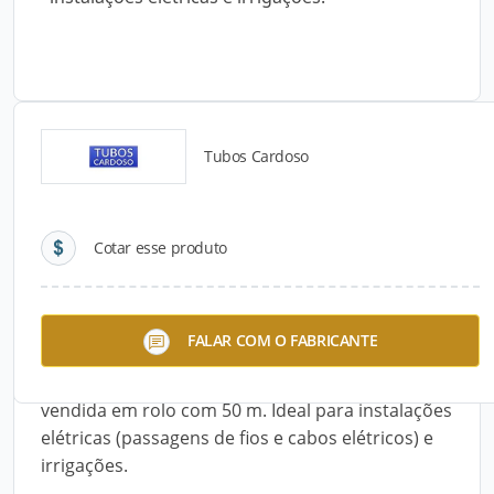
Tubos Cardoso
Detalhes do produto
Cotar esse produto
Descrição do Produto
A Mangueira de Polietileno – 1.1/2" x 3,0 mede
FALAR COM O FABRICANTE
1.1/2" x 3,0 mm e é feita de polietileno de baixa
ou média densidade e tem ponta vermelha. É
vendida em rolo com 50 m. Ideal para instalações
elétricas (passagens de fios e cabos elétricos) e
irrigações.