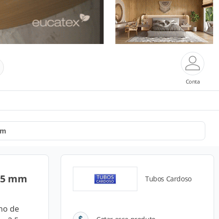
Conta
Mm
2,5 mm
Tubos Cardoso
no de