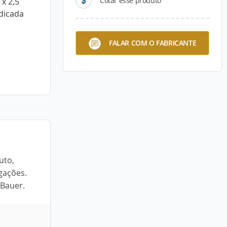
Cotar esse produto
x 2,5
dicada
FALAR COM O FABRICANTE
uto,
igações.
 Bauer.