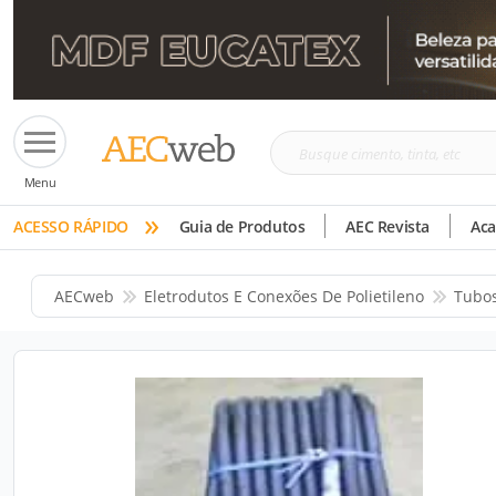
Busque
Menu
cimento,
»
tinta,
ACESSO RÁPIDO
Guia de Produtos
AEC Revista
Ac
etc
AECweb
Eletrodutos E Conexões De Polietileno
Tubo