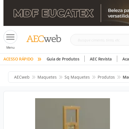
Busque
Menu
cimento,
»
tinta,
ACESSO RÁPIDO
Guia de Produtos
AEC Revista
Ac
etc
AECweb
Maquetes
Sq Maquetes
Produtos
Ma