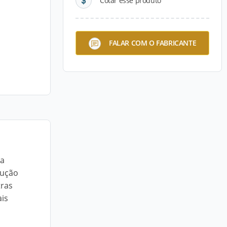
Cotar esse produto
FALAR COM O FABRICANTE
sa
dução
tras
is