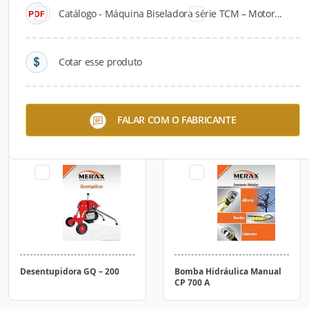
Catálogo - Máquina Biseladora série TCM – Motor...
Cotar esse produto
Curvadora de Tubos HHW –
Curvadora de Tubos HHW –
FALAR COM O FABRICANTE
4Q
2J
Desentupidora GQ – 200
Bomba Hidráulica Manual
CP 700 A