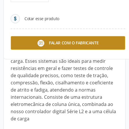
Detalhes do produto
Cotar esse produto
Descrição do Produto
A Série FMS Starrett® é uma família de sistemas
FALAR COM O FABRICANTE
de ensaios mecânicos disponibilizados em
quatro versões, com capacidades distintas de
carga. Esses sistemas são ideais para medir
resistências em geral e fazer testes de controle
de qualidade precisos, como teste de tração,
compressão, flexão, cisalhamento e coeficiente
de atrito e fadiga, atendendo a normas
internacionais. Consiste de uma estrutura
eletromecânica de coluna única, combinada ao
nosso controlador digital Série L2 e a uma célula
de carga