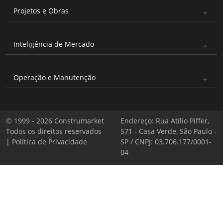
Projetos e Obras
Inteligência de Mercado
Operação e Manutenção
© 1999 - 2026 Construmarket
Endereço: Rua Atílio Piffer,
Todos os direitos reservados
571 - Casa Verde, São Paulo -
|
Política de Privacidade
SP / CNPJ: 03.706.177/0001-
04