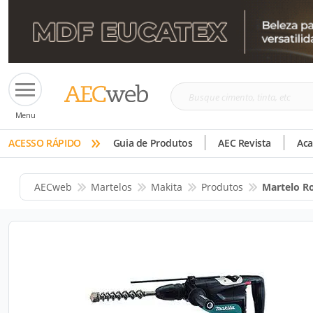
Busque
Menu
cimento,
»
tinta,
ACESSO RÁPIDO
Guia de Produtos
AEC Revista
Ac
etc
AECweb
Martelos
Makita
Produtos
Martelo R