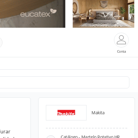
Conta
Makita
furar
Catálogo - Martelo Rotativo HR