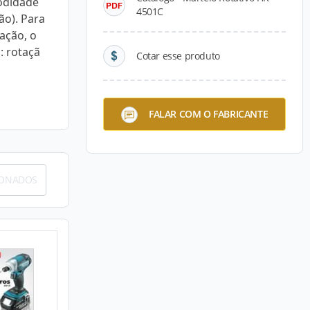
odidade
4501C
ão). Para
ação, o
: rotaçã
Cotar esse produto
FALAR COM O FABRICANTE
IONADOS