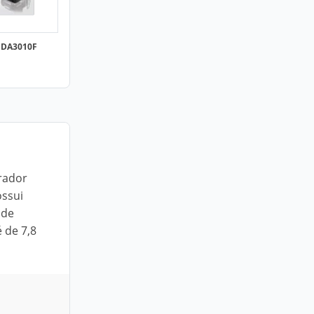
r DA3010F
rador
ossui
ode
 de 7,8