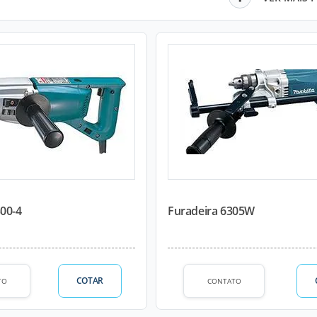
300-4
Furadeira 6305W
COTAR
TO
CONTATO