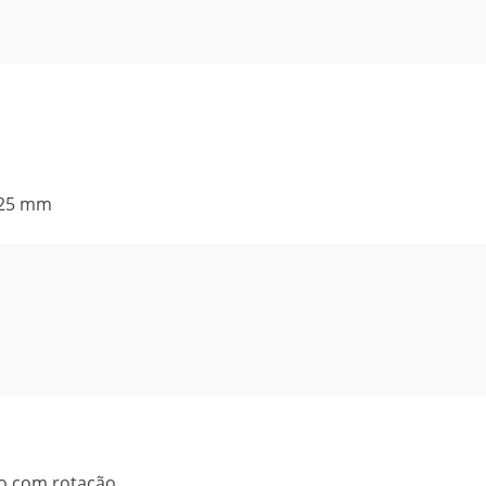
125 mm
to com rotação