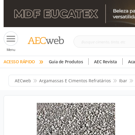
Busque
Menu
cimento,
»
tinta,
ACESSO RÁPIDO
Guia de Produtos
AEC Revista
Ac
etc
AECweb
Argamassas E Cimentos Refratários
Ibar