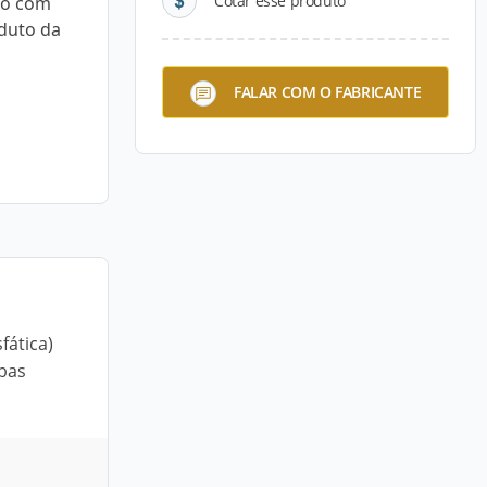
Cotar esse produto
to com
oduto da
FALAR COM O FABRICANTE
fática)
mbas