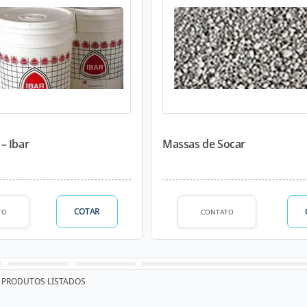
– Ibar
Massas de Socar
COTAR
TO
CONTATO
PRODUTOS LISTADOS