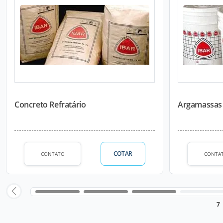
Concreto Refratário
Argamassas 
COTAR
CONTATO
CONTA
7