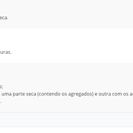
eca.
uras.
s;
uma parte seca (contendo os agregados) e outra com os ad
.