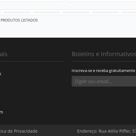
PRODUTOS LISTADOS
ais
Boletins e Informativo
Inscreva-se e receba gratuitamente
k
am
tica de Privacidade
Endereço: Rua Atílio Piffer, 