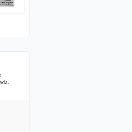
o,
ada.