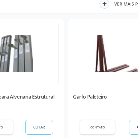
VER MAIS 
para Alvenaria Estrutural
Garfo Paleteiro
COTAR
TO
CONTATO