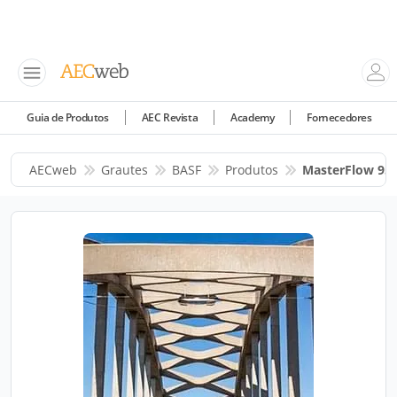
Guia de Produtos
AEC Revista
Academy
Fornecedores
AECweb
Grautes
BASF
Produtos
MasterFlow 95